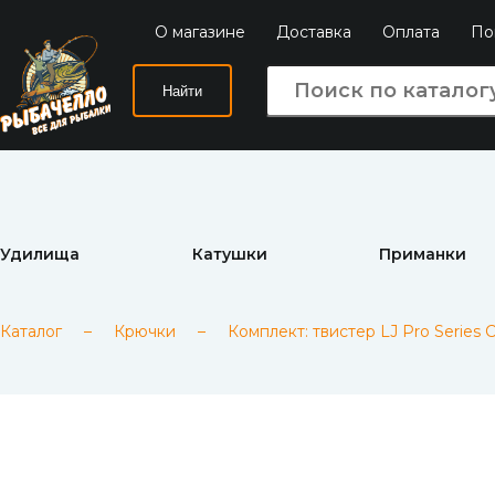
О магазине
Доставка
Оплата
По
Найти
Удилища
Катушки
Приманки
Каталог
–
Крючки
–
Комплект: твистер LJ Pro Serie