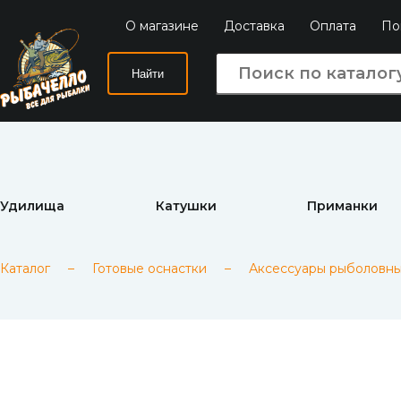
О магазине
Доставка
Оплата
По
Найти
Удилища
Катушки
Приманки
Каталог
–
Готовые оснастки
–
Аксессуары рыболовны