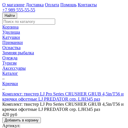
О магазине
Доставка
Оплата
Помощь
Контакты
+7 989 555-55-55
Найти
Корзина
Удилища
Катушки
Приманки
Оснастка
Зимняя рыбалка
Одежда
Туризм
Аксессуары
Каталог
–
Крючки
–
Комплект: твистер LJ Pro Series CRUSHER GRUB 4,5in/T56 и
крючки офсетные LJ PREDATOR сер. LJH345 раз
Комплект: твистер LJ Pro Series CRUSHER GRUB 4,5in/T56 и
крючки офсетные LJ PREDATOR сер. LJH345 раз
420 руб
Добавить в корзину
Артикул: