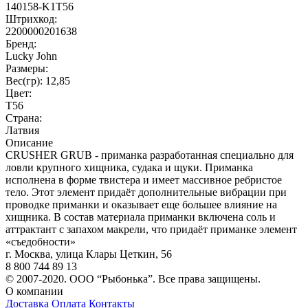
140158-K1T56
Штрихкод:
2200000201638
Бренд:
Lucky John
Размеры:
Вес(гр): 12,85
Цвет:
T56
Страна:
Латвия
Описание
CRUSHER GRUB - приманка разработанная специально для
ловли крупного хищника, судака и щуки. Приманка
исполнена в форме твистера и имеет массивное ребристое
тело. Этот элемент придаёт дополнительные вибрации при
проводке приманки и оказывает еще большее влияние на
хищника. В состав материала приманки включена соль и
аттрактант с запахом макрели, что придаёт приманке элемент
«съедобности»
г. Москва, улица Клары Цеткин, 56
8 800 744 89 13
© 2007-2020. ООО “Рыбонька”. Все права защищены.
О компании
Доставка
Оплата
Контакты