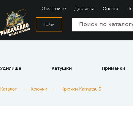
О магазине
Доставка
Оплата
По
Найти
Удилища
Катушки
Приманки
Каталог
–
Крючки
–
Крючки Kamatsu 5